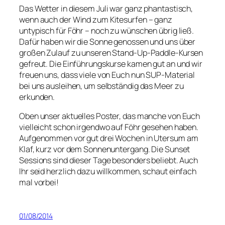
Das Wetter in diesem Juli war ganz phantastisch,
wenn auch der Wind zum Kitesurfen – ganz
untypisch für Föhr – noch zu wünschen übrig ließ.
Dafür haben wir die Sonne genossen und uns über
großen Zulauf zu unseren Stand-Up-Paddle-Kursen
gefreut. Die Einführungskurse kamen gut an und wir
freuen uns, dass viele von Euch nun SUP-Material
bei uns ausleihen, um selbständig das Meer zu
erkunden.
Oben unser aktuelles Poster, das manche von Euch
vielleicht schon irgendwo auf Föhr gesehen haben.
Aufgenommen vor gut drei Wochen in Utersum am
Klaf, kurz vor dem Sonnenuntergang. Die Sunset
Sessions sind dieser Tage besonders beliebt. Auch
Ihr seid herzlich dazu willkommen, schaut einfach
mal vorbei!
01/08/2014