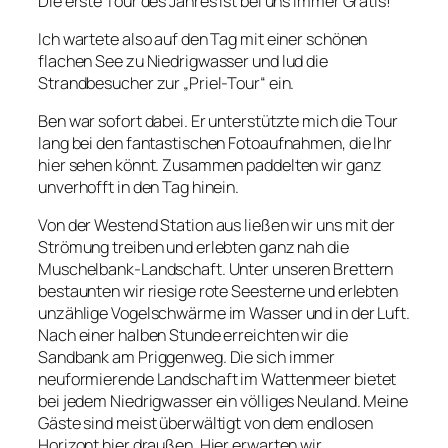
Die erste Tour des Jahres ist bei uns immer Gratis!
Ich wartete also auf den Tag mit einer schönen
flachen See zu Niedrigwasser und lud die
Strandbesucher zur „Priel-Tour“ ein.
Ben war sofort dabei. Er unterstützte mich die Tour
lang bei den fantastischen Fotoaufnahmen, die Ihr
hier sehen könnt. Zusammen paddelten wir ganz
unverhofft in den Tag hinein.
Von der Westend Station aus ließen wir uns mit der
Strömung treiben und erlebten ganz nah die
Muschelbank-Landschaft. Unter unseren Brettern
bestaunten wir riesige rote Seesterne und erlebten
unzählige Vogelschwärme im Wasser und in der Luft.
Nach einer halben Stunde erreichten wir die
Sandbank am Priggenweg. Die sich immer
neuformierende Landschaft im Wattenmeer bietet
bei jedem Niedrigwasser ein völliges Neuland. Meine
Gäste sind meist überwältigt von dem endlosen
Horizont hier draußen. Hier erwarten wir